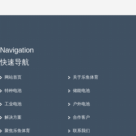
Navigation
快速导航
网站首页
关于乐鱼体育
特种电池
储能电池
工业电池
户外电池
解决方案
合作客户
聚焦乐鱼体育
联系我们