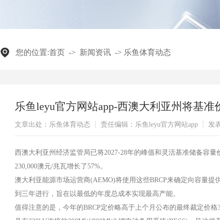
您的位置:
首页
->
新闻资讯
->
乐鱼体育动态
乐鱼leyu官方网站app-西澳大利亚州将基准
文章出处：乐鱼体育动态
责任编辑：乐鱼leyu官方网站app
发表
西澳大利亚州经济监管局已将2027-28年的峰值和灵活基准储备容量价格(BR
230,000澳元/兆瓦增长了57%。
澳大利亚能源市场运营商(AEMO)将使用这些BRCP来确定向容量
到三年进行，旨在以最低的年度总成本实现最高产能。
值得注意的是，今年的BRCP定价略高于上个月公布的最终裁定价格3