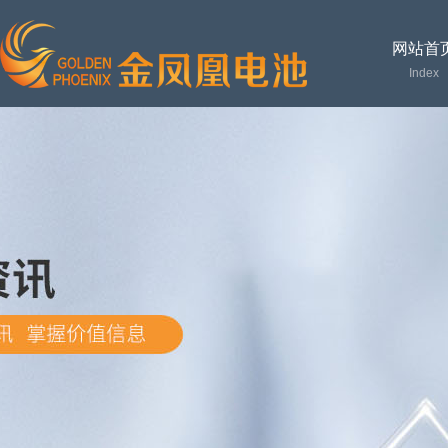
网站首
Index