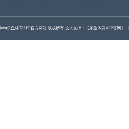
leyu乐鱼体育APP官方网站 版权所有 技术支持：【
乐鱼体育APP官网
】 