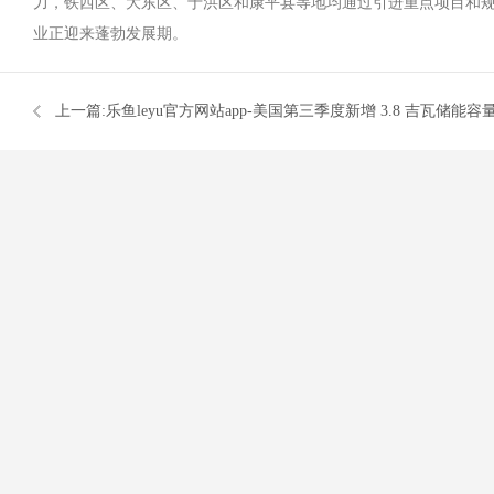
力，铁西区、大东区、于洪区和康平县等地均通过引进重点项目和
业正迎来蓬勃发展期。
上一篇:
乐鱼leyu官方网站app-美国第三季度新增 3.8 吉瓦储能
能容量创历史新高