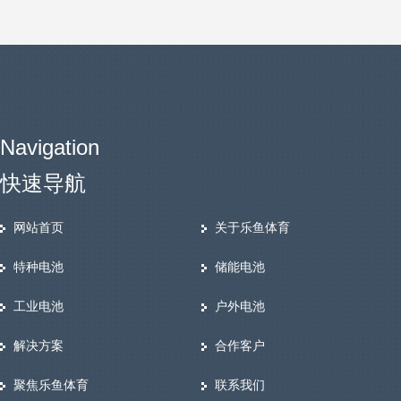
Navigation
快速导航
网站首页
关于乐鱼体育
特种电池
储能电池
工业电池
户外电池
解决方案
合作客户
聚焦乐鱼体育
联系我们