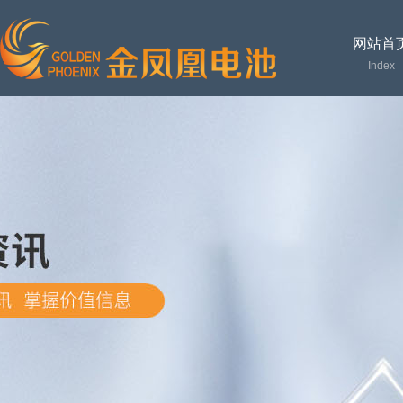
网站首
Index