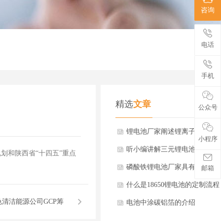
咨询
电话
手机
精选
文章
公众号
锂电池厂家阐述锂离子电池有
小程序
用途？
听小编讲解三元锂电池是什么
划和陕西省“十四五”重点
磷酸铁锂电池厂家具有哪些优
邮箱
什么是18650锂电池的定制流程
绿色清洁能源公司GCP筹
电池中涂碳铝箔的介绍