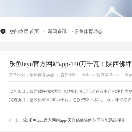
您的位置:
首页
->
新闻资讯
->
乐鱼体育动态
乐鱼leyu官方网站app-140万千瓦！陕
文章出处：乐鱼体育动态
责任编辑：乐鱼leyu官方网站app
发表
12月10日，陕西佛坪抽水蓄能电站项目开工活动在汉中市佛坪县西
实施项目，总装机容量140万千瓦，总投资98.54亿元，设计年平均发电
上一篇:
乐鱼leyu官方网站app-天合储能签约英国储能系统项目