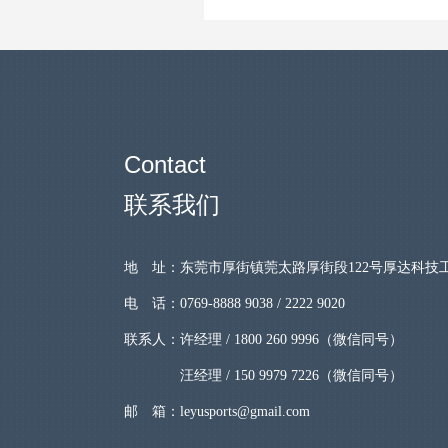
蒲昌镇成功签约新型独立储能项
乐鱼leyu官方网站app
Contact
联系我们
地 址：东莞市厚街镇莞太路厚街段122号厚达科技
电 话：0769-8888 9038 / 2222 9020
联系人：许经理 / 1800 260 9996（微信同号）
汪经理 / 150 9979 7226（微信同号）
邮 箱：leyusports@gmail.com