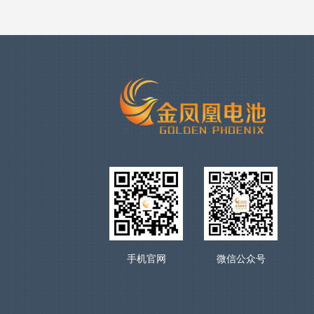
手机官网
微信公众号