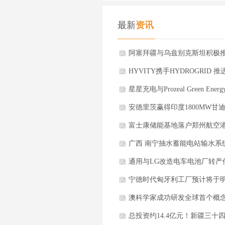
建设太阳能与储能项目
最新
资讯
阿塞拜疆与乌兹别克斯坦积极
电池储能系统建设-乐鱼leyu官
HYVITY携手HYDROGRID 推
站app
利450MW抽水蓄能项目开发-
星星充电与Prozeal Green Ener
leyu官方网站app
作 签近1GWh订单进军印度储
安德里茨赢得印度1800MW甘
场-乐鱼leyu官方网站app
塔抽水蓄能项目合同-乐鱼leyu
富士康储能基地落户郑州航空
网站app
加速打造“新能源帝国”梦想-乐
广西 南宁抽水蓄能电站输水系
leyu官方网站app
程建成完工-乐鱼leyu官方网站a
通用与LG改造电车电池厂转产
电池-乐鱼leyu官方网站app
宁德时代匈牙利工厂预计将于
年初开始生产-乐鱼leyu官方网站
澳科学家成功研发全球首个概
证型量子电池-乐鱼leyu官方网站
总投资约14.4亿元！新疆三十