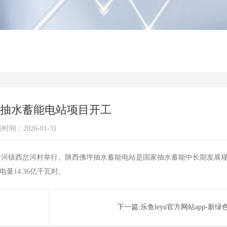
西佛坪抽水蓄能电站项目开工
时间：2026-01-31
岔河镇西岔河村举行。陕西佛坪抽水蓄能电站是国家抽水蓄能中长期发展规
量14.36亿千瓦时。
下一篇:
乐鱼leyu官方网站app-新