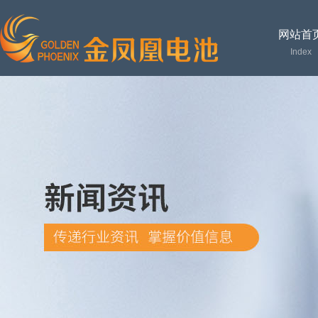
网站首
Index