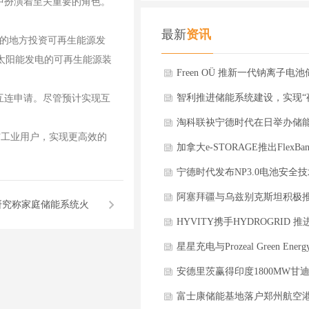
进程中扮演着至关重要的角色。
最新
资讯
数百英里的地方投资可再生能源发
供太阳能发电的可再生能源装
Freen OÜ 推新一代钠离子电
系统-乐鱼leyu官方网站app
智利推进储能系统建设，实现“
网系统的互连申请。尽管预计实现互
。
脱碳”-乐鱼leyu官方网站app
淘科联袂宁德时代在日举办储
与工业用户，实现更高效的
站投资论坛，引爆行业关注-乐
加拿大e-STORAGE推出FlexBan
leyu官方网站app
1.0 模块化储能系统引领行业革
宁德时代发布NP3.0电池安全
乐鱼leyu官方网站app
神行Pro电池-乐鱼leyu官方网站a
阿塞拜疆与乌兹别克斯坦积极
德国研究称家庭储能系统火
电池储能系统建设-乐鱼leyu官
HYVITY携手HYDROGRID 推
站app
利450MW抽水蓄能项目开发-
星星充电与Prozeal Green Ener
灾风险为 0.0049%
leyu官方网站app
作 签近1GWh订单进军印度储
安德里茨赢得印度1800MW甘
场-乐鱼leyu官方网站app
塔抽水蓄能项目合同-乐鱼leyu
富士康储能基地落户郑州航空