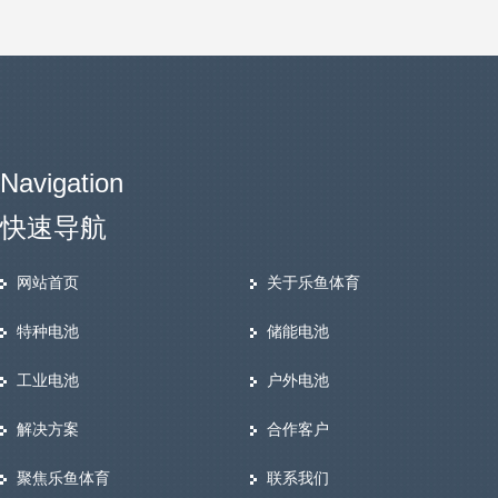
Navigation
快速导航
网站首页
关于乐鱼体育
特种电池
储能电池
工业电池
户外电池
解决方案
合作客户
聚焦乐鱼体育
联系我们