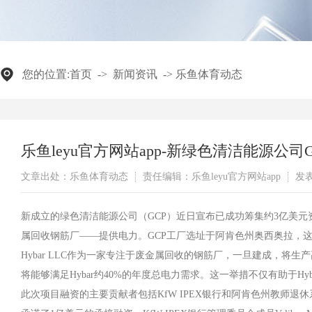
您的位置:
首页
->
新闻资讯
->
乐鱼体育动态
乐鱼leyu官方网站app-新绿色清洁能源公
文章出处：乐鱼体育动态
责任编辑：乐鱼leyu官方网站app
发表
新成立的绿色清洁能源公司（GCP）近日宣布已成功筹集约3亿美元资
属回收钢筋厂——提供电力。GCP工厂选址于阿肯色州奥西奥拉，这一
Hybar LLC作为一家专注于废金属回收的钢筋厂，一旦建成，将
将能够满足Hybar约40%的年度总电力需求。这一举措不仅有助于H
此次项目融资的主要贡献者包括KfW IPEX银行和阿肯色州教师退休