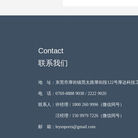
网站app
加速打造“新能源帝国”梦想-乐
leyu官方网站app
Contact
联系我们
地 址：东莞市厚街镇莞太路厚街段122号厚达科技
电 话：0769-8888 9038 / 2222 9020
联系人：许经理 / 1800 260 9996（微信同号）
汪经理 / 150 9979 7226（微信同号）
邮 箱：leyusports@gmail.com