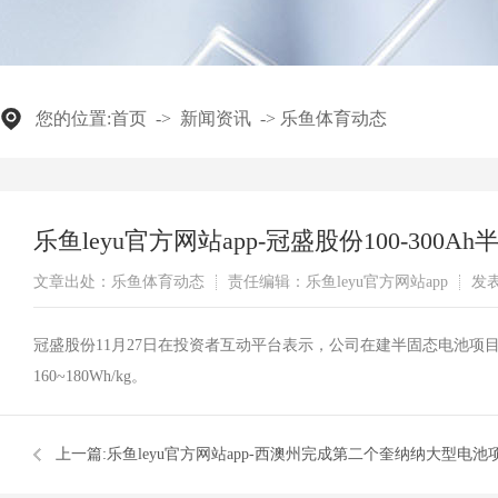
您的位置:
首页
->
新闻资讯
->
乐鱼体育动态
乐鱼leyu官方网站app-冠盛股份100-300A
文章出处：乐鱼体育动态
责任编辑：乐鱼leyu官方网站app
发表
冠盛股份11月27日在投资者互动平台表示，公司在建半固态电池项目，1
160~180Wh/kg。
上一篇:
乐鱼leyu官方网站app-西澳州完成第二个奎纳纳大型电池