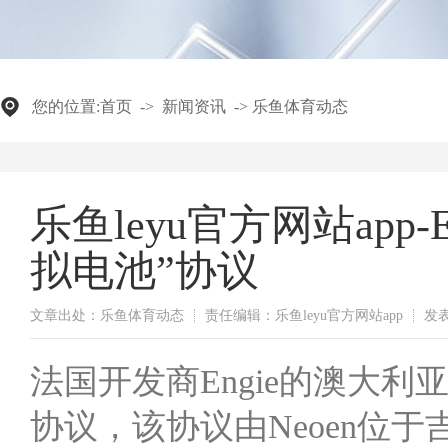
您的位置:
首页
->
新闻资讯
->
乐鱼体育动态
乐鱼leyu官方网站app-E
拟电池”协议
文章出处：乐鱼体育动态
责任编辑：乐鱼leyu官方网站app
发表
法国开发商Engie的澳大利
协议，该协议由Neoen位于吉