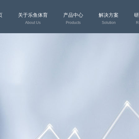
页
关于乐鱼体育
产品中心
解决方案
研
About Us
Products
Solution
R