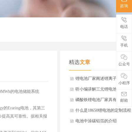
咨询
电话
手机
精选
文章
公众号
锂电池厂家阐述锂离子电池有
小程序
用途？
听小编讲解三元锂电池是什么
0MWh的电池储能系统
磷酸铁锂电池厂家具有哪些优
邮箱
的Eraring电池，其第三
什么是18650锂电池的定制流程
将进一步提高其可靠性。据相关报
电池中涂碳铝箔的介绍