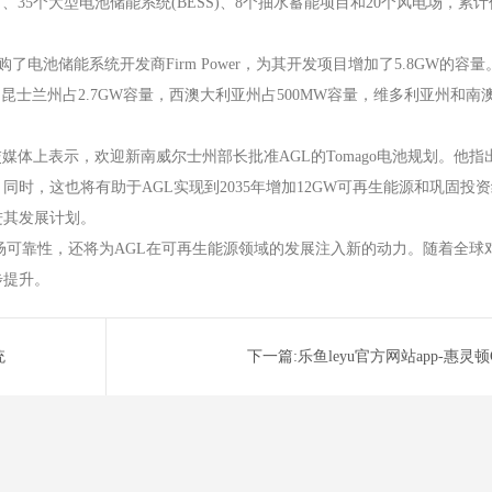
5个大型电池储能系统(BESS)、8个抽水蓄能项目和20个风电场，累计价
池储能系统开发商Firm Power，为其开发项目增加了5.8GW的容量。Fi
昆士兰州占2.7GW容量，西澳大利亚州占500MW容量，维多利亚州和南澳
)在社交媒体上表示，欢迎新南威尔士州部长批准AGL的Tomago电池规划。他指
同时，这也将有助于AGL实现到2035年增加12GW可再生能源和巩固投
进其发展计划。
市场可靠性，还将为AGL在可再生能源领域的发展注入新的动力。随着全
步提升。
统
下一篇:
乐鱼leyu官方网站app-惠灵顿C