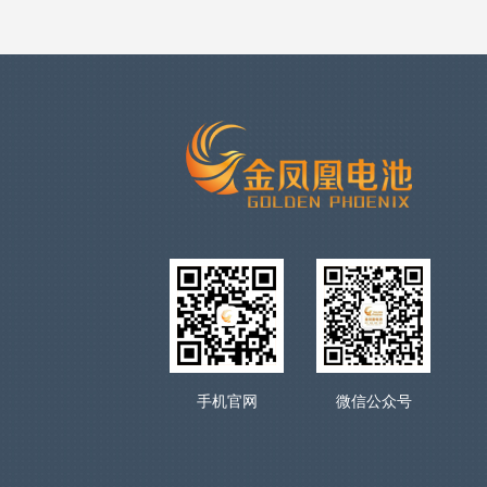
手机官网
微信公众号