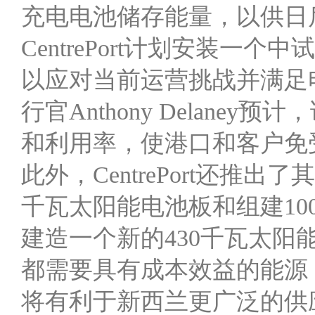
充电电池储存能量，以供日
CentrePort计划安装一个中
以应对当前运营挑战并满足电气
行官Anthony Delan
和利用率，使港口和客户免
此外，CentrePort还推
千瓦太阳能电池板和组建10
建造一个新的430千瓦太阳能
都需要具有成本效益的能源
将有利于新西兰更广泛的供