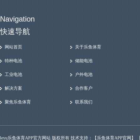
Navigation
快速导航
网站首页
关于乐鱼体育
特种电池
储能电池
工业电池
户外电池
解决方案
合作客户
聚焦乐鱼体育
联系我们
leyu乐鱼体育APP官方网站 版权所有 技术支持：【
乐鱼体育APP官网
】 