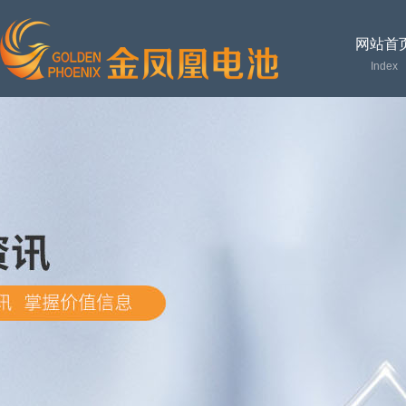
网站首
Index