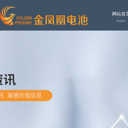
网站首
Index