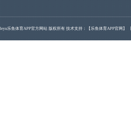
leyu乐鱼体育APP官方网站 版权所有 技术支持：【
乐鱼体育APP官网
】 