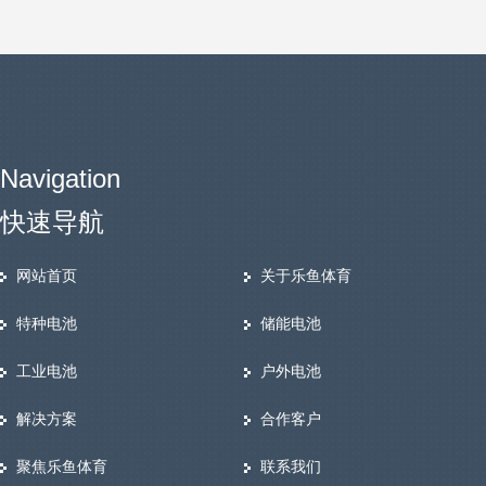
Navigation
快速导航
网站首页
关于乐鱼体育
特种电池
储能电池
工业电池
户外电池
解决方案
合作客户
聚焦乐鱼体育
联系我们