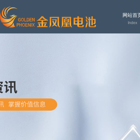
网站首
Index