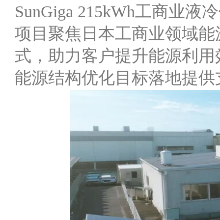
SunGiga 215kWh工商
项目聚焦日本工商业领域能
式，助力客户提升能源利用
能源结构优化目标落地提供