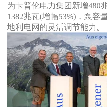
为卡普伦电力集团新增48
1382兆瓦(增幅53%)，泵容
地利电网的灵活调节能力。