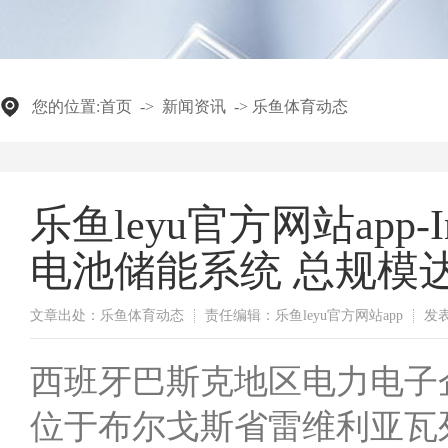
您的位置:
首页
->
新闻资讯
->
乐鱼体育动态
乐鱼leyu官方网站app-I
电池储能系统 总规模达
文章出处：乐鱼体育动态
责任编辑：乐鱼leyu官方网站app
发表
西班牙巴斯克地区电力电子企业In
位于布尔戈斯省雷维利亚瓦