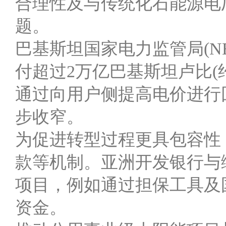
合理性及与传统化石能源电
题。
巴基斯坦国家电力监管局(NE
付超过2万亿巴基斯坦卢比(
通过向用户侧提高电价进行
步收窄。
为促进转型过程更具包容性
款等机制。亚洲开发银行与
项目，例如通过担保工具及
资金。