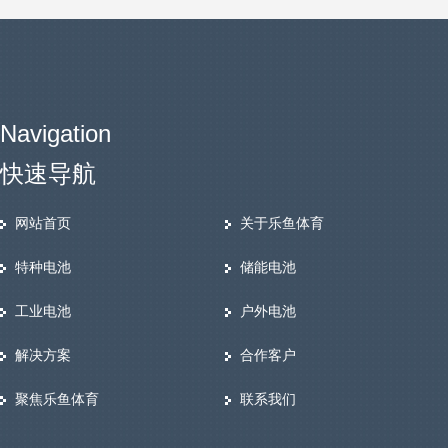
统 总规模达200兆瓦时
Navigation
快速导航
网站首页
关于乐鱼体育
特种电池
储能电池
工业电池
户外电池
解决方案
合作客户
聚焦乐鱼体育
联系我们