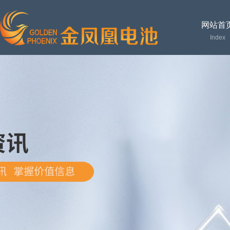
网站首
Index