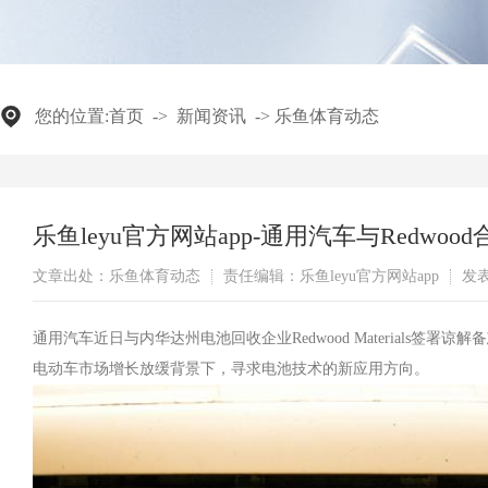
您的位置:
首页
->
新闻资讯
->
乐鱼体育动态
乐鱼leyu官方网站app-通用汽车与Redw
文章出处：乐鱼体育动态
责任编辑：乐鱼leyu官方网站app
发表
通用汽车近日与内华达州电池回收企业Redwood Materials
电动车市场增长放缓背景下，寻求电池技术的新应用方向。