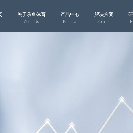
页
关于乐鱼体育
产品中心
解决方案
研
About Us
Products
Solution
R