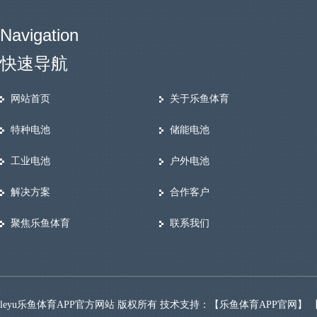
Navigation
快速导航
网站首页
关于乐鱼体育
特种电池
储能电池
工业电池
户外电池
解决方案
合作客户
聚焦乐鱼体育
联系我们
leyu乐鱼体育APP官方网站 版权所有 技术支持：【
乐鱼体育APP官网
】 