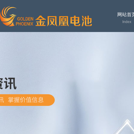
网站首
Index