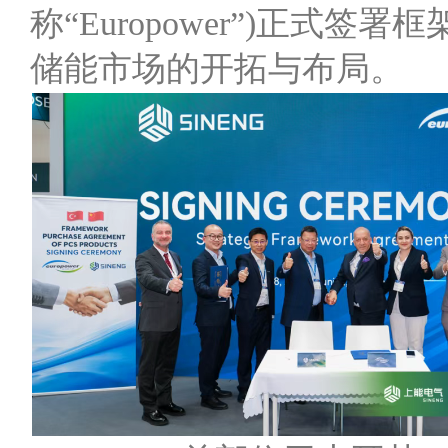
称“Europower”)正式
储能市场的开拓与布局。