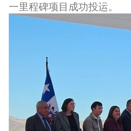
一里程碑项目成功投运。