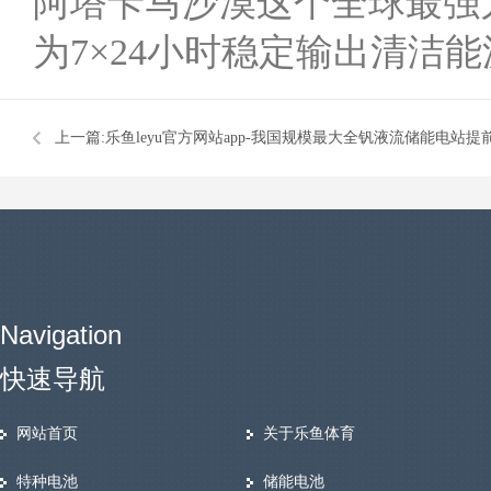
阿塔卡马沙漠这个全球最强太
为7×24小时稳定输出清洁
上一篇:
乐鱼leyu官方网站app-我国规模最大全钒液流储能电站
运行
Navigation
快速导航
网站首页
关于乐鱼体育
特种电池
储能电池