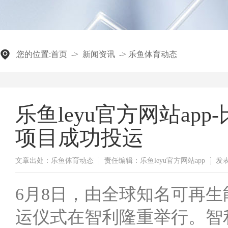
您的位置:
首页
->
新闻资讯
->
乐鱼体育动态
乐鱼leyu官方网站a
项目成功投运
文章出处：乐鱼体育动态
责任编辑：乐鱼leyu官方网站app
发表
6月8日，由全球知名可再生能源
运仪式在智利隆重举行。智利总统J