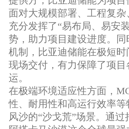
提供方，比亚迪储能为项目供应了6
面对大规模部署、工程复杂、施
充分发挥了“易布局、易安
势，助力项目建设进度。同
机制，比亚迪储能在极短时
现场交付，有力保障了项目
运。
在极端环境适应性方面，MC C
性、耐用性和高运行效率等
风沙的“沙戈荒”场景。通