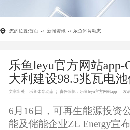
您的位置:
首页
->
新闻资讯
->
乐鱼体育动态
乐鱼leyu官方网站app-Oc
大利建设98.5兆瓦电
文章出处：乐鱼体育动态
责任编辑：乐鱼leyu官方网站app
发表
6月16日，可再生能源投资公司Oct
能及储能企业ZE Energy宣