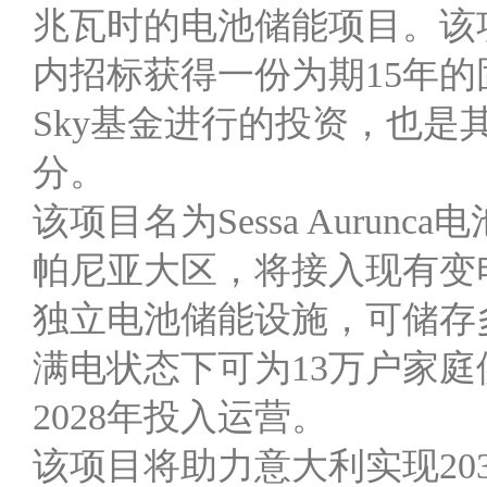
兆瓦时的电池储能项目。该项目
内招标获得一份为期15年的固
Sky基金进行的投资，也是其
分。
该项目名为Sessa Aurun
帕尼亚大区，将接入现有变
独立电池储能设施，可储存
满电状态下可为13万户家
2028年投入运营。
该项目将助力意大利实现20